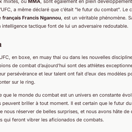
ux mixtes, ou
MMA
, sont également en plein développemen
 l’UFC, a même déclaré que c’était "le futur du combat". Le
e
français Francis Ngannou
, est un véritable phénomène. S
 intelligence tactique font de lui un adversaire redoutable.
n
 UFC, en boxe, en muay thai ou dans les nouvelles discipline
pions de combat d’aujourd’hui sont des athlètes exceptionne
eur persévérance et leur talent ont fait d’eux des modèles 
nter sur le ring.
uve que le monde du combat est un univers en constante évol
s peuvent briller à tout moment. Il est certain que le futur 
 nous réserver de belles surprises, et nous avons hâte de 
s qui feront vibrer les aficionados de combats.