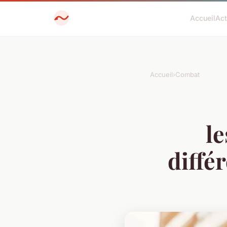
Accueil
Ac
Accueil
›
Combat
l
diffé