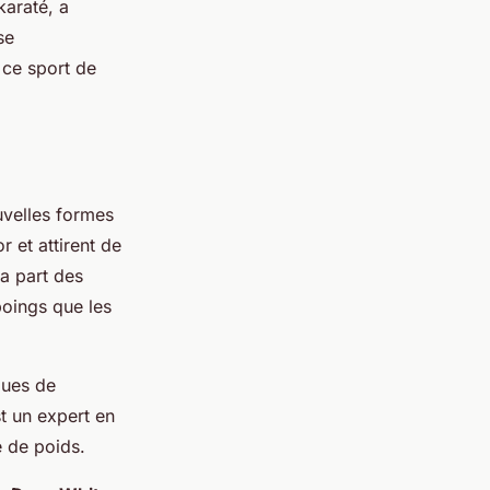
karaté, a
se
 ce sport de
uvelles formes
r et attirent de
a part des
poings que les
iques de
t un expert en
e de poids.