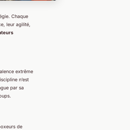
tégie. Chaque
, leur agilité,
ateurs
yvalence extrême
scipline n’est
ngue par sa
coups.
boxeurs de