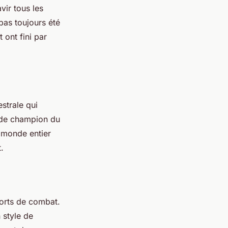
vir tous les
pas toujours été
 ont fini par
strale qui
e de champion du
 monde entier
.
ports de combat.
 style de