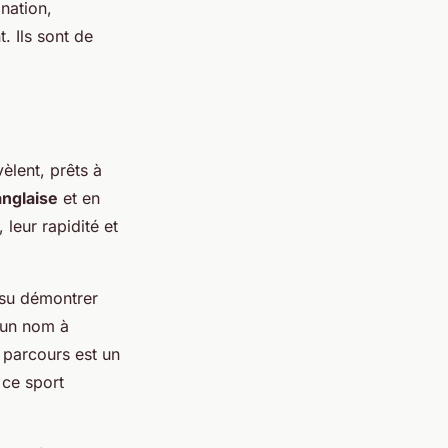
nation,
t. Ils sont de
èlent, prêts à
nglaise
et en
leur rapidité et
a su démontrer
 un nom à
 parcours est un
 ce sport