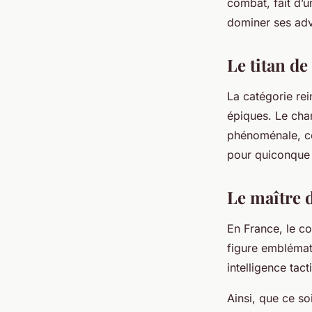
combat, fait d’u
dominer ses adv
Le titan de
La catégorie rei
épiques. Le cham
phénoménale, co
pour quiconque 
Le maître 
En France, le co
figure emblémati
intelligence tac
Ainsi, que ce s