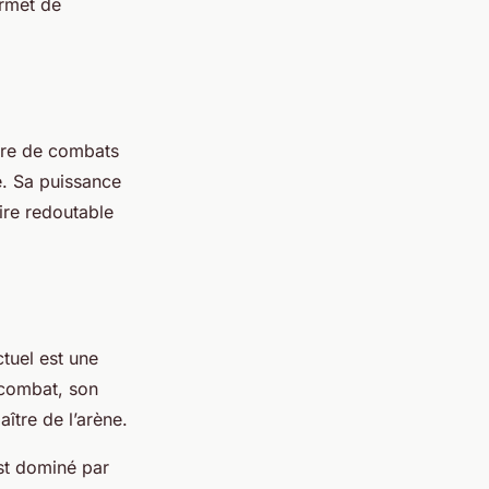
ermet de
âtre de combats
e. Sa puissance
ire redoutable
tuel est une
 combat, son
aître de l’arène.
st dominé par