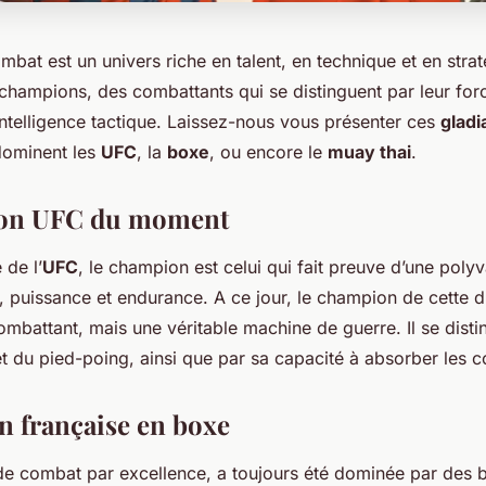
bat est un univers riche en talent, en technique et en stra
 champions, des combattants qui se distinguent par leur force
intelligence tactique. Laissez-nous vous présenter ces
gladi
dominent les
UFC
, la
boxe
, ou encore le
muay thai
.
on UFC du moment
 de l’
UFC
, le champion est celui qui fait preuve d’une pol
té, puissance et endurance. A ce jour, le champion de cette di
mbattant, mais une véritable machine de guerre. Il se disti
et du pied-poing, ainsi que par sa capacité à absorber les 
 française en boxe
 de combat par excellence, a toujours été dominée par des 