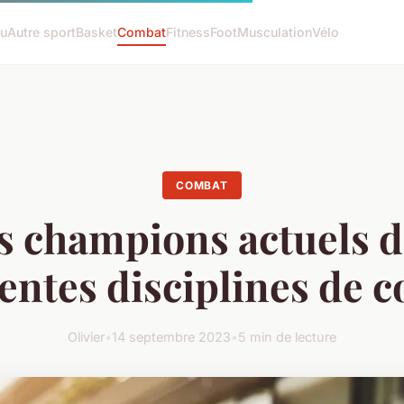
tu
Autre sport
Basket
Combat
Fitness
Foot
Musculation
Vélo
COMBAT
es champions actuels d
rentes disciplines de 
Olivier
•
14 septembre 2023
•
5 min de lecture