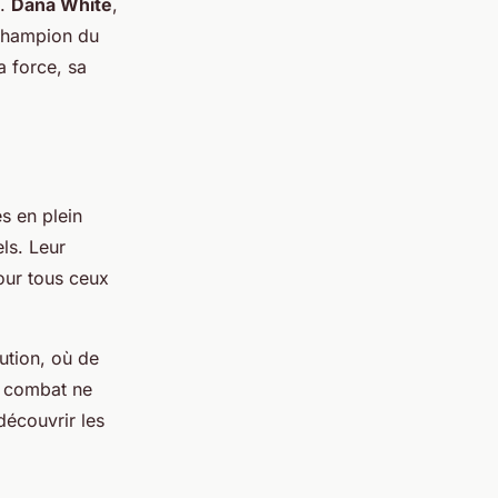
t.
Dana White
,
 champion du
a force, sa
s en plein
ls. Leur
pour tous ceux
ution, où de
du combat ne
découvrir les