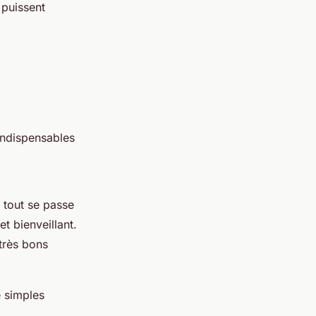
 puissent
 indispensables
 tout se passe
et bienveillant.
 très bons
e simples