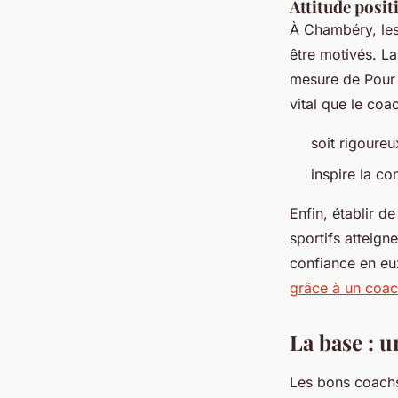
Attitude posit
À Chambéry, les
être motivés. La
mesure de Pour s
vital que le coa
soit rigoureu
inspire la co
Enfin, établir d
sportifs atteign
confiance en eu
grâce à un coac
La base : 
Les bons coachs