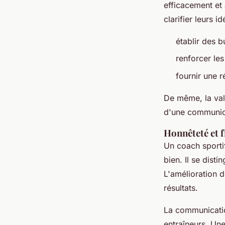
efficacement et à
clarifier leurs i
établir des b
renforcer le
fournir une 
De même, la valo
d'une communica
Honnêteté et 
Un coach sportif
bien. Il se disti
L'amélioration de
résultats.
La communicatio
entraîneurs. Un