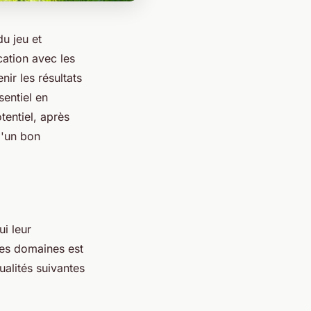
du jeu et
ation avec les
nir les résultats
sentiel en
tentiel, après
 d'un bon
i leur
 les domaines est
alités suivantes