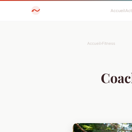
Accueil
Ac
Accueil
›
Fitness
Coac