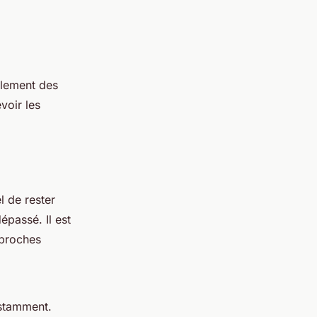
alement des
voir les
l de rester
épassé. Il est
pproches
nstamment.