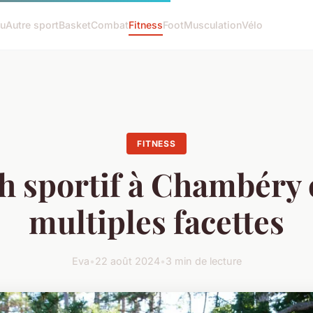
tu
Autre sport
Basket
Combat
Fitness
Foot
Musculation
Vélo
FITNESS
h sportif à Chambéry e
multiples facettes
Eva
•
22 août 2024
•
3 min de lecture