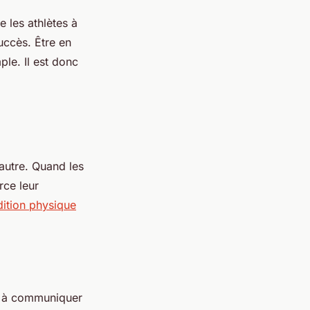
 les athlètes à
succès. Être en
le. Il est donc
'autre. Quand les
rce leur
dition physique
té à communiquer