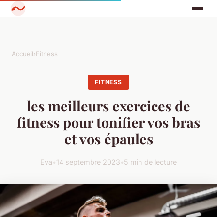
Accueil
›
Fitness
FITNESS
les meilleurs exercices de
fitness pour tonifier vos bras
et vos épaules
Eva
•
14 septembre 2023
•
5 min de lecture