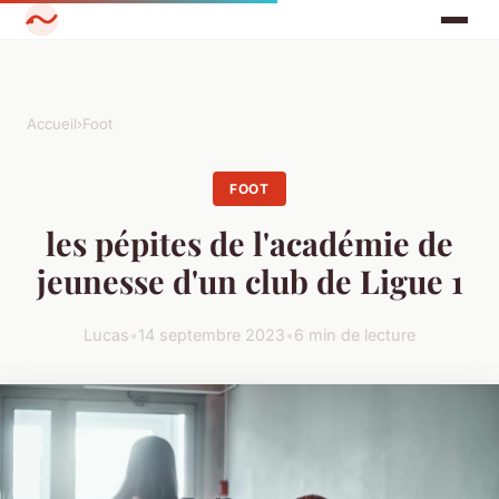
Accueil
›
Foot
FOOT
les pépites de l'académie de
jeunesse d'un club de Ligue 1
Lucas
•
14 septembre 2023
•
6 min de lecture