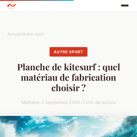
Accueil
›
Autre sport
AUTRE SPORT
Planche de kitesurf : quel
matériau de fabrication
choisir ?
Mathilde
•
7 septembre 2024
•
3 min de lecture