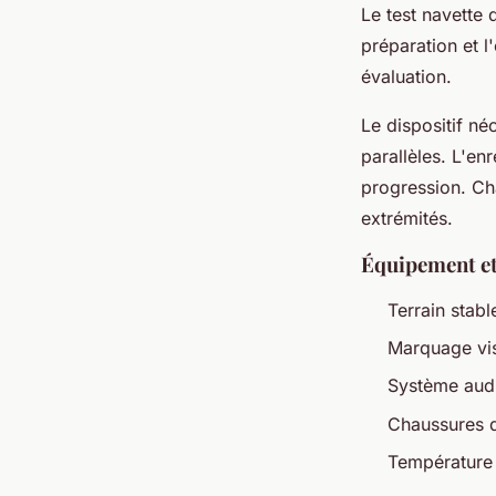
Le test navette 
préparation et l
évaluation.
Le dispositif né
parallèles. L'en
progression. Ch
extrémités.
Équipement et
Terrain stabl
Marquage vis
Système audi
Chaussures d
Température 