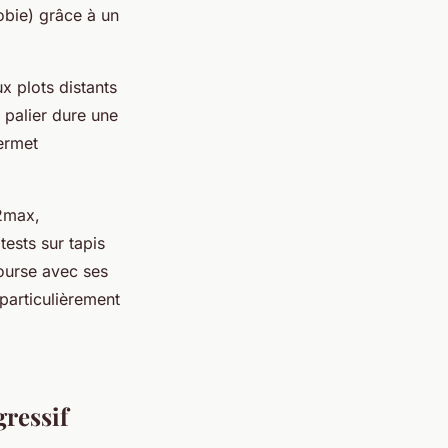
obie) grâce à un
x plots distants
 palier dure une
ermet
O2max,
ests sur tapis
course avec ses
 particulièrement
gressif