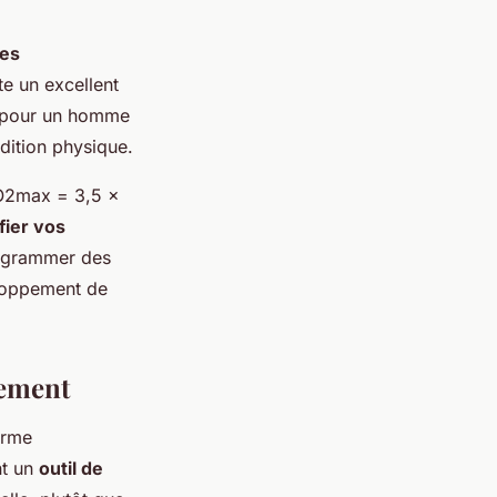
es
e un excellent
 pour un homme
dition physique.
VO2max = 3,5 ×
fier vos
rogrammer des
loppement de
nement
orme
nt un
outil de