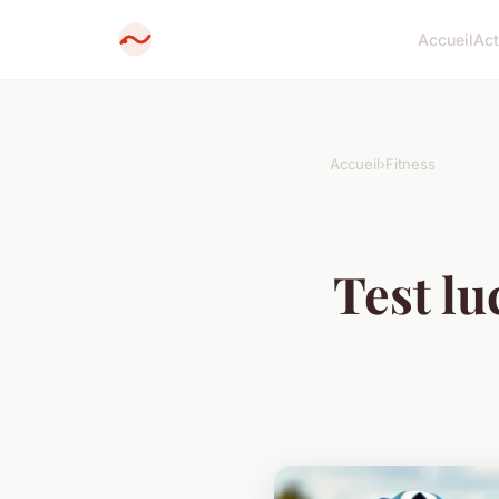
Accueil
Ac
Accueil
›
Fitness
Test lu