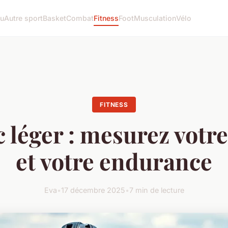
tu
Autre sport
Basket
Combat
Fitness
Foot
Musculation
Vélo
FITNESS
c léger : mesurez votre
et votre endurance
Eva
•
17 décembre 2025
•
7 min de lecture