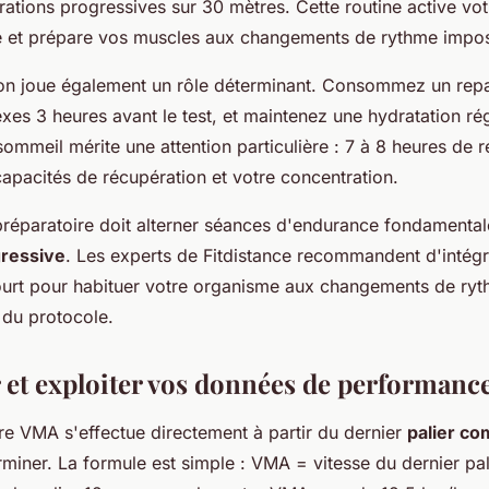
rations progressives sur 30 mètres. Cette routine active vo
e et prépare vos muscles aux changements de rythme imposé
ion joue également un rôle déterminant. Consommez un repa
es 3 heures avant le test, et maintenez une hydratation rég
ommeil mérite une attention particulière : 7 à 8 heures de r
apacités de récupération et votre concentration.
préparatoire doit alterner séances d'endurance fondamental
gressive
. Les experts de Fitdistance recommandent d'intég
ourt pour habituer votre organisme aux changements de ry
 du protocole.
r et exploiter vos données de performanc
re VMA s'effectue directement à partir du dernier
palier co
rminer. La formule est simple : VMA = vitesse du dernier pa