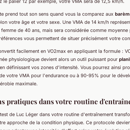
ez le palier 12 par exemple, votre VMA sera de 12,5 km/h.
ute prend tout son sens quand vous la comparez aux
barèm
lon votre âge et votre sexe. Une VMA de 14 km/h représent
e femme de 40 ans, mais sera considérée comme moyenne
références vous permettent de situer précisément votre con
nvertit facilement en VO2max en appliquant la formule : 
ée physiologique devient alors un outil puissant pour
plani
en définissant vos zones d'intensité. Vous pourrez ainsi p
de votre VMA pour l'endurance ou à 90-95% pour le déve
aérobie maximale.
ns pratiques dans votre routine d'entraî
 test de Luc Léger dans votre routine d'entraînement transf
tre approche de la condition physique. Ce protocole devie