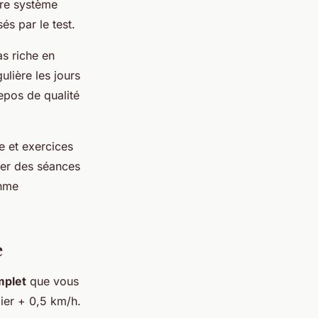
tre système
s par le test.
s riche en
ulière les jours
epos de qualité
e et exercices
rer des séances
thme
e
mplet
que vous
lier + 0,5 km/h.