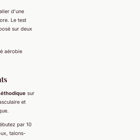
lier d'une
ore. Le test
mposé sur deux
é aérobie
ats
méthodique
sur
sculaire et
que.
ébutez par 10
ux, talons-