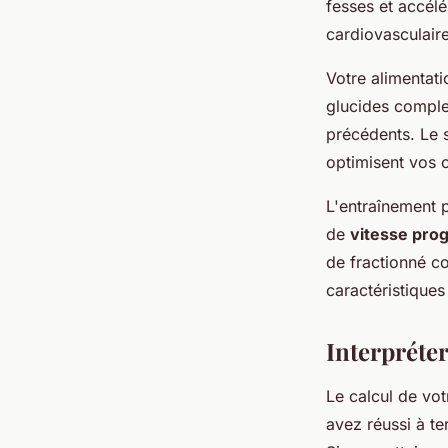
fesses et accélé
cardiovasculair
Votre alimentat
glucides complex
précédents. Le s
optimisent vos c
L'entraînement 
de
vitesse pro
de fractionné c
caractéristiques
Interpréte
Le calcul de vot
avez réussi à te