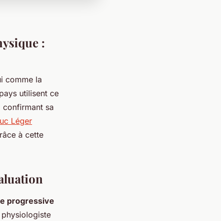
hysique :
ui comme la
ays utilisent ce
, confirmant sa
Luc Léger
âce à cette
aluation
e progressive
 physiologiste