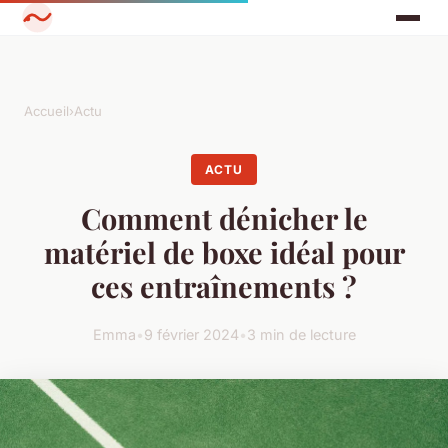
Accueil
›
Actu
ACTU
Comment dénicher le
matériel de boxe idéal pour
ces entraînements ?
Emma
•
9 février 2024
•
3 min de lecture