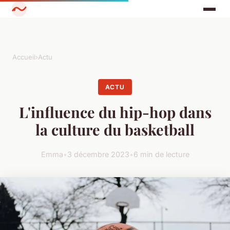
Accueil
›
Actu
ACTU
L'influence du hip-hop dans
la culture du basketball
Emma
•
3 décembre 2023
•
6 min de lecture