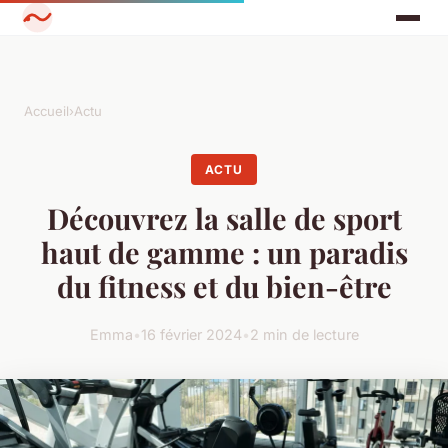
Accueil
›
Actu
ACTU
Découvrez la salle de sport
haut de gamme : un paradis
du fitness et du bien-être
Emma
•
16 février 2024
•
2 min de lecture