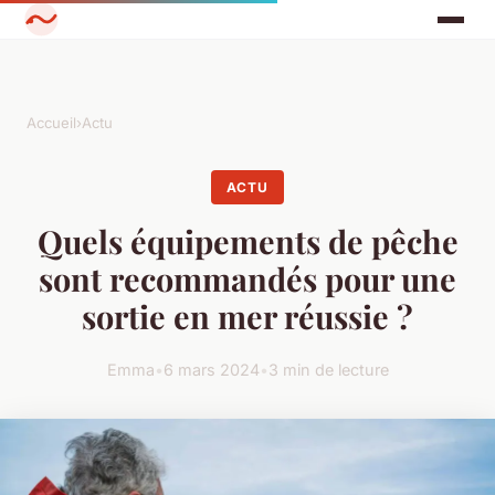
Accueil
›
Actu
ACTU
Quels équipements de pêche
sont recommandés pour une
sortie en mer réussie ?
Emma
•
6 mars 2024
•
3 min de lecture